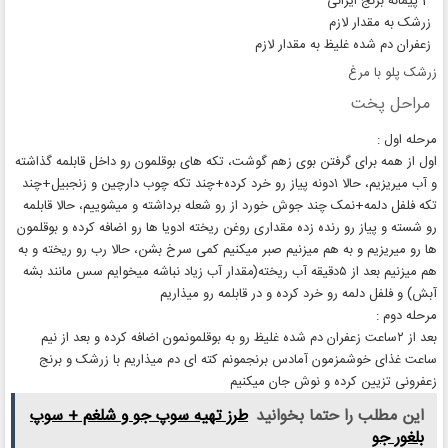
3 پیمانه برنج ایرانی
زرشک به مقدار لازم
زعفران دم شده غلیظ به مقدار لازم
زرشک پلو با مرغ
مراحل پخت
مرحله اول :
اول از همه برای گرفتن بوی زهم گوشت، تکه های بوقلمون رو داخل قابلمه گذاشته
و آب میریزیم، حالا ۱دونه پیاز رو خرد کرده+چند تکه چوب دارچین و زنجبیل+چند
تکه فلفل دلمه+نمک چند جوش خورد از رو شعله برداشته و میشوییم، حالا قابلمه
رو شسته و پیاز رو رنده زده مقداری روغن ریخته ادویا ها رو اضافه کرده و بوقلمون
ها رو میریزیم و به هم میزنیم صبر میکنیم کمی سرخ بشن، حالا رب رو ریخته و به
هم میزنیم بعد از ۵دقیقه آب ریخته(مقدار آب زیاد نباشه میخوایم سس مانند بشه
آبش) و فلفل دلمه رو خرد کرده و در قابلمه رو میذاریم
مرحله دوم :
بعد از ۲ساعت زعفران دم شده غلیظ رو به بوقلمونمون اضافه کرده و بعد از نیم
ساعت غذای خوشمزمون آمادس برنجمونم کته ای دم میذاریم با زرشک و برنج
زعفرونی تزیین کرده و نوش جان میکنیم
این مطلب را حتما بخوانید
طرز تهیه سوپ جو و شلغم + سوپ
بلغور جو