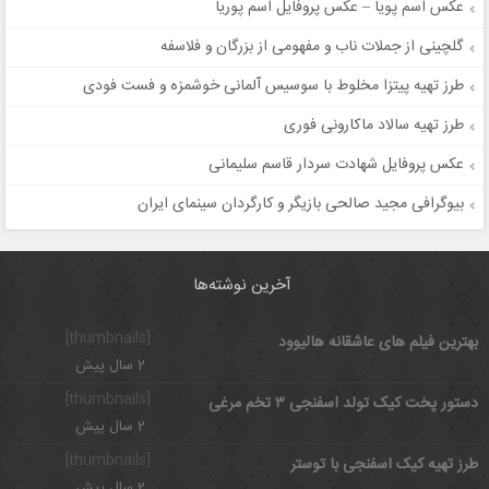
عکس اسم پویا – عکس پروفایل اسم پوریا
گلچینی از جملات ناب و مفهومی از بزرگان و فلاسفه
طرز تهیه پیتزا مخلوط با سوسیس آلمانی خوشمزه و فست فودی
طرز تهیه سالاد ماکارونی فوری
عکس پروفایل شهادت سردار قاسم سلیمانی
بیوگرافی مجید صالحی بازیگر و کارگردان سینمای ایران
آخرین نوشته‌ها
[thumbnails]
بهترین فیلم های عاشقانه هالیوود
2 سال پیش
[thumbnails]
دستور پخت کیک تولد اسفنجی ۳ تخم مرغی
2 سال پیش
[thumbnails]
طرز تهیه کیک اسفنجی با توستر
2 سال پیش