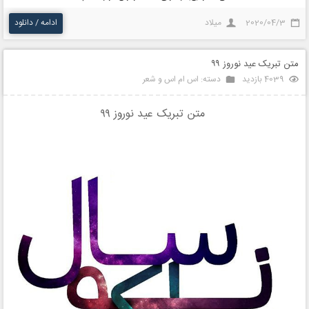
2020/04/3
میلاد
ادامه / دانلود
متن تبریک عید نوروز ۹۹
4039 بازدید
دسته:
اس ام اس و شعر
متن تبریک عید نوروز ۹۹