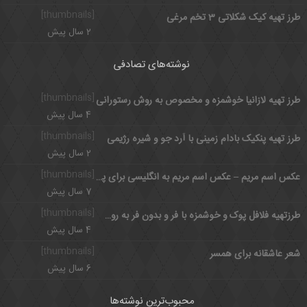
[thumbnails]
طرز تهیه کیک شکلاتی 3 تخم مرغی
2 سال پیش
نوشته‌های تصادفی
[thumbnails]
طرز تهیه لازانیا خوشمزه و مخصوص به روش رستورانی
4 سال پیش
[thumbnails]
طرز تهیه پنکیک بادام زمینی با آرد جو و شیره رژیمی
2 سال پیش
[thumbnails]
عکس اسم مریم – عکس اسم مریم به انگلیسی برای پروفایل
7 سال پیش
[thumbnails]
طرزتهیه فلافل پوک و خوشمزه با فر و بدون فر به روش جنوبی
4 سال پیش
[thumbnails]
شعر عاشقانه برای همسر
6 سال پیش
محبوب‌ترین نوشته‌ها