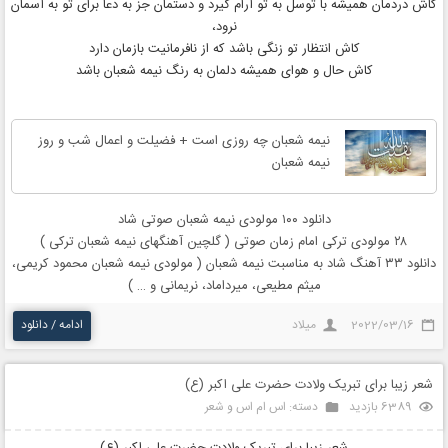
کاش دردمان همیشه با توسل به تو آرام گیرد و دستمان جز به دعا برای تو به آسمان
نرود،
کاش انتظار تو زنگی باشد که از نافرمانیت بازمان دارد
کاش حال و هوای همیشه دلمان به رنگ نیمه شعبان باشد
نیمه شعبان چه روزی است + فضیلت و اعمال شب و روز
نیمه شعبان
دانلود ۱۰۰ مولودی نیمه شعبان صوتی شاد
۲۸ مولودی ترکی امام زمان صوتی ( گلچین آهنگهای نیمه شعبان ترکی )
دانلود ۳۳ آهنگ شاد به مناسبت نیمه شعبان ( مولودی نیمه شعبان محمود کریمی،
میثم مطیعی، میرداماد، نریمانی و … )
2022/03/16
میلاد
ادامه / دانلود
شعر زیبا برای تبریک ولادت حضرت علی‌ اکبر (ع)
6389 بازدید
دسته:
اس ام اس و شعر