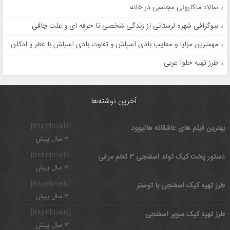
سالاد ماکارونی مجلسی در خانه
بیوگرافی شهره لرستانی از زندگی شخصی تا حرفه ای و علت چاقی
مهمترین مزایا و معایب بادی اسپلش و تفاوت بادی اسپلش با عطر و ادکلن
طرز تهیه حلوا عربی
آخرین نوشته‌ها
[thumbnails]
بهترین فیلم های عاشقانه هالیوود
2 سال پیش
[thumbnails]
دستور پخت کیک تولد اسفنجی ۳ تخم مرغی
2 سال پیش
[thumbnails]
طرز تهیه کیک اسفنجی با توستر
2 سال پیش
[thumbnails]
طرز تهیه کیک سوپر اسفنجی
2 سال پیش