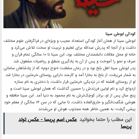
کودکی ابوعلی سینا
ابوعلی سینا از همان آغاز کودکی استعداد عجیب و ویژه‌‌ای در فراگرفتن علوم مختلف
داشت و از آنجا که پدرش عبدالله برای تعلیم و تربیت او سخت تلاش می‌کرد و
خانه او محل ملاقات دانشمندان مختلف بود، ابن سینا تا ۱۰ سالگی تمام قرآن و
صرف و نحو را آموخت و پس از آن به یادگیری منطق و ریاضیات مشغول شد.
پدر ابوعلی سینا اهل بلخ بود و در زمان سلطنت «نوح دوم» که از پادشاهان سامانی
به شمار می‌رفت، از بلخ به بخارا آمد و کارمند دارایی روستای خرمثین در بخارا شد.
او از روستای افشنه که در نزدیکی خرمثین قرار داشت، با دختری به نام ستاره
ازدواج کرد و نام اولین فرزندش را حسین گذاشت که همان ابوعلی سینا است و
پنج سال پس از او، برادر کوچک‌ترش به نام محمود به دنیا آمد. ابن سینا حافظه و
هوشی شگفت‌انگیز و خارق‌العاده داشت، تا جایی که در سن ۱۴ سالگی از معلم خود
پیشی گرفت؛ به همین خاطر همه مجذوب هوش او می‌شدند.
این مطلب را حتما بخوانید
عکس اسم پریسا - عکس تولد
پریسا