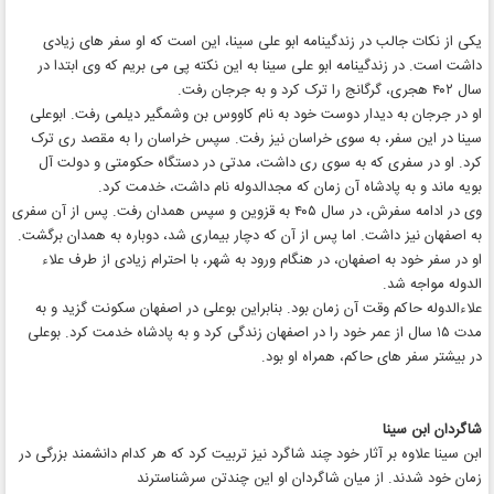
یکی از نکات جالب در زندگینامه ابو علی سینا، این است که او سفر های زیادی
داشت است. در زندگینامه ابو علی سینا به این نکته پی می بریم که وی ابتدا در
سال ۴۰۲ هجری، گرگانج را ترک کرد و به جرجان رفت.
او در جرجان به دیدار دوست خود به نام کاووس بن وشمگیر دیلمی رفت. ابوعلی
سینا در این سفر، به سوی خراسان نیز رفت. سپس خراسان را به مقصد ری ترک‌
کرد. او در سفری که به سوی ری داشت، مدتی در دستگاه حکومتی و دولت آل
بویه ماند و به پادشاه آن زمان که مجدالدوله نام داشت، خدمت کرد.
وی در ادامه سفرش، در سال ۴۰۵ به قزوین و سپس همدان رفت. پس از آن سفری
به اصفهان نیز داشت. اما پس از آن که دچار بیماری شد، دوباره به همدان برگشت.
او در سفر خود به اصفهان، در هنگام ورود به شهر، با احترام زیادی از طرف علاء
الدوله مواجه شد.
علاءالدوله حاکم وقت آن زمان بود. بنابراین بوعلی در اصفهان سکونت گزید و به
مدت ۱۵ سال از عمر خود را در اصفهان زندگی کرد و به پادشاه خدمت کرد. بوعلی
در بیشتر سفر های حاکم، همراه او بود.
شاگردان ابن سینا
ابن سینا علاوه بر آثار خود چند شاگرد نیز تربیت کرد که هر کدام دانشمند بزرگی در
زمان خود شدند. از میان شاگردان او این چندتن سرشناسترند