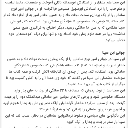
ابن سینا علم منطق را از استادش ابوعبدالله ناتلی آموخت و طبیعیات، مابعد‌الطبیعه
و علم طب را را نزد استادش ابوسهیل مسیحی فراگرفت. او در جوانی امیر نوح
سامانی را از یک بیماری سخت نجات داد و به همین خاطر امیر به او اجازه داد که از
کتاب‌خانه باشکوهی که مخصوص شاهزادگان سامانی بود، استفاده کند. ابو علی
سینا هنگامی که به سن ۱۸ سالگی رسید، دیگر احتیاج به فراگیری هیچ علمی
نداشت؛ زیرا در همه علوم زمان خود استاد بود و تنها برای درک آموخته‌های خود
تلاش می‌کرد.
جوانی ابن سینا
ابن سینا در جوانی امیر نوح سامانی را از یک بیماری سخت نجات داد و به همین
خاطر امیر به او اجازه داد که از کتاب خانه باشکوهی که مخصوص شاهزادگان
سامانی بود، استفاده کند. پس از چندی آن کتابخانه آتش گرفت و همه کتاب ها
سوخت. دشمنان ابن سینا می گفتند که خود وی عمدا آن را به آتش کشیده بود تا
دیگران از کتاب های آن بهره مند نشوند.
ابن سینا بعد از فوت پدرش که مصادف با 22 سالگی او بود، به جای پدر وارد
دستگاه حکومتی شود و برخی کارهای دولتی امیر سامانی عبدالملک دوم را بر عهده
گرفت. بعد از مدتی سرکرده خاندان قراخانیان ایلک نصر بن علی به بخارا هجوم آورد
و آخرین فرمانروای سامانی را زندانی کرد و به اوزگند فرستاد.
این دگرگونی های سیاسی و سقوط فرمانروایی سامانیان در بخارا، سبب شد که ابن
سینا بار سفر بر بندد و بخارا را ترک گوید.