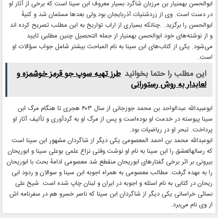
ابوالحسن بهمنیار بن مرزبان شاگرد بسیار معروف ابن سینا است که برخی از آثار او
در دست است. وی از زردشتیات آذربایجان بود.ولی بعدها مسلمان شد و کنیهٔ
ابوالحسن را برگزید. .چنانکه بسیاری از اراب تواریخ به این مطلب تصریح کرده اند
و از نوشته‌های خود ابوالحسن بهمنیار از جمله التحصیل چنین مطلبی تایید
می‌شود. یکی از کتاب‌های ابن سینا به نام المباحث بیشتر شامل جواب سؤالات او
است.
این مطلب را حتما بخوانید
طرز تهیه سوپ جو قرمز خوشمزه و
لعابدار به روش رستورانی
ابوعبیدالله عبدالواحد بن محمد جوزجانی از سال ۴۰۳ هجری تا هنگام مرگ ابن
سینا پیوسته در خدمت او بوده‌است و پس از مرگ او به گردآوری و تألیف آثار او
پرداخت. تبحر او در ریاضیات بود.
ابوعبدالله محمد بن احمد المعصومی یکی دیگر از شاگردان مشهور ابن سینا است
که رسالهالعشق را ابن سینا به نام او نوشت.وقتی نزاع علمی بوعلی سینا و ابوریحان
بیرونی بر اثر برخی گفتارهای ابوریحان منقطع شد معصومی ادامهٔ بحث با ابوریحان
را به عهده گرفت. مطالب معصومی به همراه اجوبه ابن سینا و سوالان و ردود ابی
ریحان در کتابی به نام اسئله و اجوبه در ایران و لبنان چاپ شده است. شیخ علی
نسائی خراسانی یکی دیگر از شاگردان ابن سینا که ناصر خسرو هم در سفرنامه اش
از وی نام می‌برد.