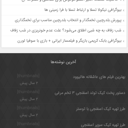
بیوگرافی نیکولا تسلا و ارتباط تسلا با فرا زمینی ها
پرورش بلدرچین تخمگذار و انتخاب بلدرچین مناسب برای تخمگذاری
شب زفاف به چه شبی اطلاق می‌شود؟ علت عدم خونریزی در شب زفاف
بیوگرافی بابک کریمی بازیگر و فیلمساز ایرانی + بازی با سوفیا لورن
آخرین نوشته‌ها
[thumbnails]
بهترین فیلم های عاشقانه هالیوود
2 سال پیش
[thumbnails]
دستور پخت کیک تولد اسفنجی ۳ تخم مرغی
2 سال پیش
[thumbnails]
طرز تهیه کیک اسفنجی با توستر
2 سال پیش
[thumbnails]
طرز تهیه کیک سوپر اسفنجی