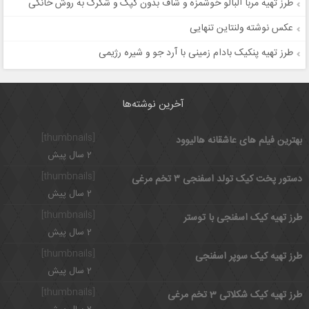
طرز تهیه مربا آلبالو خوشمزه و شاف بدون کپک و شکرک به روش خانگی
عکس نوشته ولنتاین تنهایی
طرز تهیه پنکیک بادام زمینی با آرد جو و شیره رژیمی
آخرین نوشته‌ها
[thumbnails]
بهترین فیلم های عاشقانه هالیوود
2 سال پیش
[thumbnails]
دستور پخت کیک تولد اسفنجی ۳ تخم مرغی
2 سال پیش
[thumbnails]
طرز تهیه کیک اسفنجی با توستر
2 سال پیش
[thumbnails]
طرز تهیه کیک سوپر اسفنجی
2 سال پیش
[thumbnails]
طرز تهیه کیک شکلاتی 3 تخم مرغی