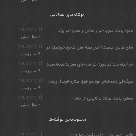
2 سال پیش
نوشته‌های تصادفی
[thumbnails]
نحوه پخت سوپ جو و عدس و سوپ جو پرک
2 سال پیش
[thumbnails]
سان شاین چیست؟ طرز تهیه سان شاین خوشمزه در سه مرحله
4 سال پیش
[thumbnails]
هر آنچه باید در مورد خواص چای سبز بدانید+ مضرات آن
4 سال پیش
[thumbnails]
بیوگرافی کریستیانو رونالدو فوق ستاره فوتبال پرتغال
4 سال پیش
[thumbnails]
دستور پخت سالاد ماکارونی در خانه
2 سال پیش
محبوب‌ترین نوشته‌ها
[thumbnails]
عکس اسم رضا – عکس اسم رضا جدید