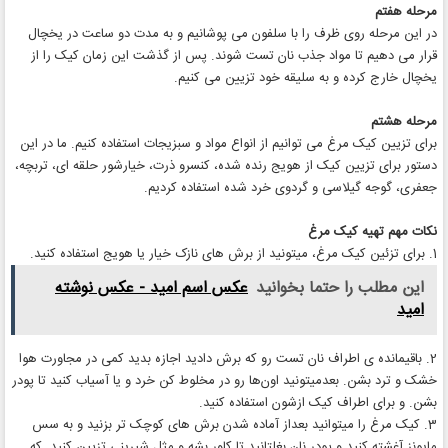
مرحله هفتم
در این مرحله روی ظرف را با سلفون می پوشانیم و به مدت دو ساعت در یخچال
قرار می دهیم تا مواد جذب نان تست شوند. پس از گذشت این زمان کیک را از
یخچال خارج کرده و به سلیقه خود تزیین می کنیم.
مرحله هشتم
برای تزیین کیک مرغ می توانیم از انواع مواد و سبزیجات استفاده کنیم. ما در این
دستور برای تزیین کیک از هویج رنده شده، کنسرو ذرت، خیارشور حلقه ای، تربچه،
جعفری، گوجه گیلاسی و گردوی خرد شده استفاده کردیم.
نکات مهم تهیه کیک مرغ
1. برای تزئین کیک مرغ، میتونید از برش های نازک خیار یا هویج استفاده کنید.
این مطلب را حتما بخوانید
عکس اسم امید - عکس نوشته
امید
2. باقیمانده ی اطراف نان تست رو که برش دادید اجازه بدید کمی در مجاورت هوا
خشک و ترد بشن. بعدمیتونید اون‌ها رو در مخلوط کن خرد و یا آسیاب کنید تا پودر
بشن. و برای اطراف کیک ازشون استفاده کنید.
3. کیک مرغ را میتوانید بعداز آماده شدن برش های کوچک تر بزنید و به سس
مایونز آغشته کنید و پودر نان بغلتانید تا کاور بشه و مثل شیرینی تزیین کنید. که