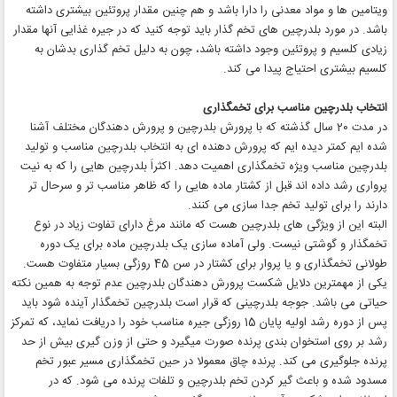
ویتامین ها و مواد معدنی را دارا باشد و هم چنین مقدار پروتئین بیشتری داشته
باشد. در مورد بلدرچین های تخم گذار باید توجه کنید که در جیره غذایی آنها مقدار
زیادی کلسیم و پروتئین وجود داشته باشد، چون به دلیل تخم گذاری بدشان به
کلسیم بیشتری احتیاج پیدا می کند.
انتخاب بلدرچین مناسب برای تخمگذاری
در مدت 20 سال گذشته که با پرورش بلدرچین و پرورش دهندگان مختلف آشنا
شده ایم کمتر دیده ایم که پرورش دهنده ای به انتخاب بلدرچین مناسب و تولید
بلدرچین مناسب ویژه تخمگذاری اهمیت دهد. اکثراَ بلدرچین هایی را که به نیت
پرواری رشد داده اند قبل از کشتار ماده هایی را که ظاهر مناسب تر و سرحال تر
دارند را برای تولید تخم جدا سازی می کنند.
البته این از ویژگی های بلدرچین هست که مانند مرغ دارای تفاوت زیاد در نوع
تخمگذار و گوشتی نیست. ولی آماده سازی یک بلدرچین ماده برای یک دوره
طولانی تخمگذاری و یا پروار برای کشتار در سن 45 روزگی بسیار متفاوت هست.
یکی از مهمترین دلایل شکست پرورش دهندگان بلدرچین عدم توجه به همین نکته
حیاتی می باشد. جوجه بلدرچینی که قرار است بلدرچین تخمگذار آینده شود باید
پس از دوره رشد اولیه پایان 15 روزگی جیره مناسب خود را دریافت نماید، که تمرکز
رشد بر روی استخوان بندی پرنده صورت میگیرد و حتی از وزن گیری بیش از حد
پرنده جلوگیری می کند. پرنده چاق معمولا در حین تخمگذاری مسیر عبور تخم
مسدود شده و باعث گیر کردن تخم بلدرچین و تلفات پرنده می شود. که در