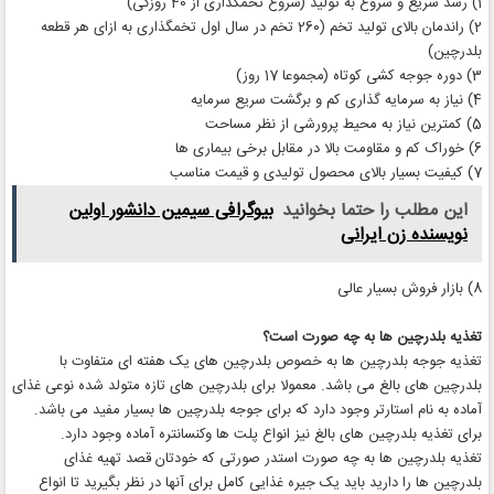
1) رشد سریع و شروع به تولید (شروع تخمگذاری از 40 روزگی)
2) راندمان بالای تولید تخم (260 تخم در سال اول تخمگذاری به ازای هر قطعه
بلدرچین)
3) دوره جوجه کشی کوتاه (مجموعا 17 روز)
4) نیاز به سرمایه گذاری کم و برگشت سریع سرمایه
5) کمترین نیاز به محیط پرورشی از نظر مساحت
6) خوراک کم و مقاومت بالا در مقابل برخی بیماری ها
7) کیفیت بسیار بالای محصول تولیدی و قیمت مناسب
این مطلب را حتما بخوانید
بیوگرافی سیمین دانشور اولین
نویسنده زن ایرانی
8) بازار فروش بسیار عالی
تغذیه بلدرچین ها به چه صورت است؟
تغذیه جوجه بلدرچین ها به خصوص بلدرچین های یک هفته ای متفاوت با
بلدرچین های بالغ می باشد. معمولا برای بلدرچین های تازه متولد شده نوعی غذای
آماده به نام استارتر وجود دارد که برای جوجه بلدرچین ها بسیار مفید می باشد.
برای تغذیه بلدرچین های بالغ نیز انواع پلت ها وکنسانتره آماده وجود دارد.
تغذیه بلدرچین ها به چه صورت استدر صورتی که خودتان قصد تهیه غذای
بلدرچین ها را دارید باید یک جیره غذایی کامل برای آنها در نظر بگیرید تا انواع