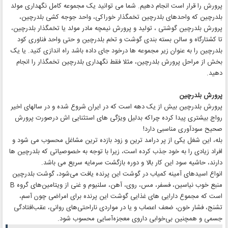
پرورش را قرار است انجام دهیم. شما می توانید یک مجموعه کامل نگهداری مولد
بلدرچین که واحدهای بلدرچین تخمگذار خوراکی، واحد جوجه کشی بلدرچین،
پرورش بلدرچین گوشتی ، تولید و پرورش نیمچه مادر مولد یا تخمگذار بلدرچین،
تا کشتارگاه و سالن بسته بندی گوشت و تخم بلدرچین و حتی واحد فناوری کود
بلدرچین را به عنوان زیر مجموعه ها درخود جای داده باشد راه اندازی کنید. یا یک
بخش از مراحل پرورش بلدرچین، مثلا فقط نگهداری بلدرچین تخمگذار را انجام
دهید.
پرورش بلدرچین
پرورش بلدرچین بیش از یک دهه است که در ایران شروع شده و در سالهای اخیر
رواج بیشتری پیدا کرده چراکه بدلیل ویژگی های استثنایی اش درصورت پرورش
صحیح سودآوری مناسبی دارد!
بله، این شغل یکی از پر درامد ترین و زود بازده ترین مشاغل محسوب می شود و
افراد زیادی را به خود جذب کرده است، زیرا با توجه به خصوصیاتی که بلدرچین ها
دارند، حاشیه سود این کار بالا و دوره بازگشت سرمایه سریع می باشد.
انواع اسیدهای آمینه کمیاب در گوشت این پرنده یافت می‌شود، گوشت بلدرچین
منبع خوب نیاسین، فسفر، مس، روی، آهن، سلنیوم و غنی از ویتامین‌های گروه B
است که مجموع دارایی های غذایی گوشت این پرنده برای امراضی چون آسم،
تشنج، فشار خون، ضعف اعصاب و یا در مواردی ناراحتی‌های روانی، عقب‌افتادگی
جسمی و همچنین بی‌خوابی داروی معجزه‌آسایی محسوب شود.