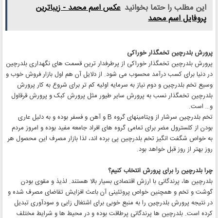
این مطلب را حتما بخوانید
عکس اسم محمد - زیباترین
پروفایل اسم محمد
پرورش بلدرچین تخمگذار خوراکی
پرورش بلدرچین تخمگذار خوراکی از پرطرفدار ترین قسمت های نگهداری بلدرچین
در دنیا برای کسب درآمد محسوب می شود. از دلایل آن هم اول بازار فروش خوب و
وسیع تخم بلدرچین و دوم نیاز به سرمایه اولیه کم تر برای شروع به کار پرورش
بلدرچین تخمگذار نسب به پرورش سایر طیور مثل پرورش کبک و پرورش قرقاول
و… است.
تخم بلدرچین سرشار از ویتامینهای گروه B و آهن و فسفر بوده و به دلیل عاری
بودن از کلسترول مضر برای تمامی گروه های افراد جامعه مفید بوده و امروز مردم
به خواص شگفت انگیز تخم بلدرچین پی برده اند، لذا بازار مصرف این محصول هر
روز بهتر از روز قبل خواهد بود.
چرا بلدرچین را برای پرورش انتخاب کنیم؟
بلدرچین ها، پرندگانی با ارزش اقتصادی بسیار بالا هستند. لذیذ و مقوی بودن
گوشت و تخم و همچنین خواص پروتئینی آن باعث افزایش تقاضای مصرف شده و
در نتیجه پرورش بلدرچین را به منبع خوبی برای اشتغال زایی و سودآوری تبدیل
کرده است. بلدرچین ها پرندگانی پرطاقت بوده و در محیط ها و شرایط مختلف