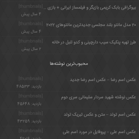
[thumbnails]
بیوگرافی بابک کریمی بازیگر و فیلمساز ایرانی + بازی با سوفیا لورن
4 سال پیش
[thumbnails]
20 مدل مانتو بلند مجلسی جدیدترین مانتوهای 2022
4 سال پیش
[thumbnails]
طرز تهیه پنکیک سیب دارچینی و کدو تنبل در خانه
2 سال پیش
محبوب‌ترین نوشته‌ها
[thumbnails]
عکس اسم رضا – عکس اسم رضا جدید
بازدید: 48533
[thumbnails]
عکس نوشته شهید سردار سلیمانی سری دوم
بازدید: 45648
[thumbnails]
عکس اسم تولد – متن و عکس تبریک تولد
بازدید: 43259
[thumbnails]
عکس اسم علی – پروفایل در مورد اسم علی
بازدید: 42016