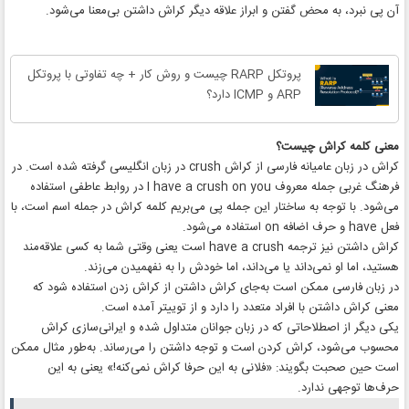
آن پی نبرد، به محض گفتن و ابراز علاقه دیگر کراش داشتن بی‌معنا می‌شود.
پروتکل RARP چیست و روش کار + چه تفاوتی با پروتکل
ARP و ICMP دارد؟
معنی کلمه کراش چیست؟
کراش در زبان عامیانه فارسی از کراش crush در زبان انگلیسی گرفته شده است. در
فرهنگ غربی جمله معروف I have a crush on you در روابط عاطفی استفاده
می‌شود. با توجه به ساختار این جمله پی می‌بریم کلمه کراش در جمله اسم است، با
فعل have و حرف اضافه on استفاده می‌شود.
کراش داشتن نیز ترجمه have a crush است یعنی وقتی شما به کسی علاقه‌مند
هستید، اما او نمی‌داند یا می‌داند، اما خودش را به نفهمیدن می‌زند.
در زبان فارسی ممکن است به‌جای کراش داشتن از کراش زدن استفاده شود که
معنی کراش داشتن با افراد متعدد را دارد و از توییتر آمده است.
یکی دیگر از اصطلاحاتی که در زبان جوانان متداول شده و ایرانی‌سازی کراش
محسوب می‌شود، کراش کردن است و توجه داشتن را می‌رساند. به‌طور مثال ممکن
است حین صحبت بگویند: «فلانی به این حرفا کراش نمی‌کنه!» یعنی به این
حرف‌ها توجهی ندارد.