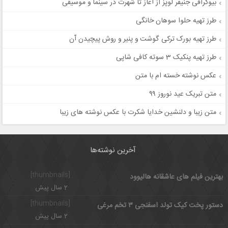
بیوگرافی جنیفر لوپز از آغاز تا شهرت در سینما و موسیقی
طرز تهیه حلوا سوهان خانگی
طرز تهیه بورک ترکی گوشت و پنیر و روش پیچیدن آن
طرز تهیه پنکیک 3 سوته کافی شاپی
عکس نوشته خسته ام با متن
متن تبریک عید نوروز ۹۹
متن زیبا و دلنشین خدایا شکرت با عکس نوشته های زیبا
آخرین نوشته‌ها
[thumbnails]
بهترین فیلم های عاشقانه هالیوود
2 سال پیش
[thumbnails]
دستور پخت کیک تولد اسفنجی ۳ تخم مرغی
2 سال پیش