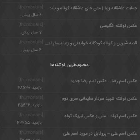
[thumbnails]
جملات عاشقانه زیبا | متن های عاشقانه کوتاه و بلند
6 سال پیش
[thumbnails]
عکس نوشته انگلیسی
7 سال پیش
[thumbnails]
قصه شیرین و کوتاه کودکانه خواندنی و زیبا بسیار آموزنده
4 سال پیش
محبوب‌ترین نوشته‌ها
[thumbnails]
عکس اسم رضا – عکس اسم رضا جدید
بازدید: 48530
[thumbnails]
عکس نوشته شهید سردار سلیمانی سری دوم
بازدید: 45646
[thumbnails]
عکس اسم تولد – متن و عکس تبریک تولد
بازدید: 43255
[thumbnails]
عکس اسم علی – پروفایل در مورد اسم علی