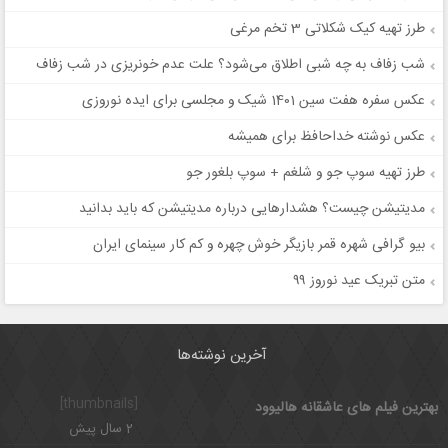
طرز تهیه کیک شکلاتی 3 تخم مرغی
شب زفاف به چه شبی اطلاق می‌شود؟ علت عدم خونریزی در شب زفاف
عکس سفره هفت سین 1401 شیک و مجلسی برای ایده نوروزی
عکس نوشته خداحافظ برای همیشه
طرز تهیه سوپ جو و شلغم + سوپ بلغور جو
مدیتیشن چیست؟ هشدارهایی درباره مدیتیشن که باید بدانید
بیو گرافی شهره قمر بازیگر خوش چهره و کم کار سینمای ایران
متن تبریک عید نوروز ۹۹
آخرین نوشته‌ها
[thumbnails]
بهترین فیلم های عاشقانه هالیوود
2 سال پیش