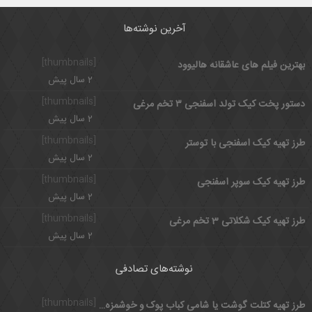
آخرین نوشته‌ها
[thumbnails]
بهترین فیلم های عاشقانه هالیوود
2 سال پیش
[thumbnails]
دستور پخت کیک تولد اسفنجی ۳ تخم مرغی
2 سال پیش
[thumbnails]
طرز تهیه کیک اسفنجی با توستر
2 سال پیش
[thumbnails]
طرز تهیه کیک سوپر اسفنجی
2 سال پیش
[thumbnails]
طرز تهیه کیک شکلاتی 3 تخم مرغی
2 سال پیش
نوشته‌های تصادفی
[thumbnails]
طرز تهیه کتلت گوشت یا شامی کباب پوک و خوشمزه با سس مخصوص