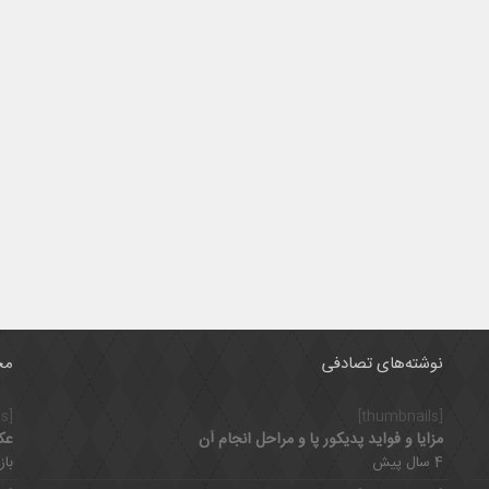
نوشته‌های تصادفی
مح
[thumbnails]
[thumbnails]
مزایا و فواید پدیکور پا و مراحل انجام آن
عک
4 سال پیش
بازدی