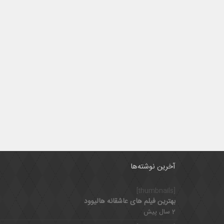
آخرین نوشته‌ها
[thumbnails]
بهترین فیلم های عاشقانه هالیوود
2 سال پیش