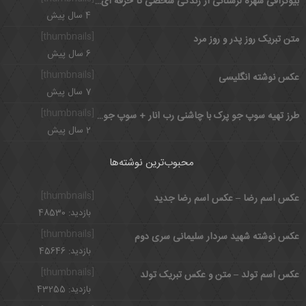
بیوگرافی شهره لرستانی از زندگی شخصی تا حرفه ای و علت چاقی
4 سال پیش
[thumbnails]
متن تبریک روز پدر و روز مرد
6 سال پیش
[thumbnails]
عکس نوشته انگلیسی
7 سال پیش
[thumbnails]
طرز تهیه سوپ جو پرک با چاشنی رب انار + سوپ جو پرک
2 سال پیش
محبوب‌ترین نوشته‌ها
[thumbnails]
عکس اسم رضا – عکس اسم رضا جدید
بازدید: 48530
[thumbnails]
عکس نوشته شهید سردار سلیمانی سری دوم
بازدید: 45646
[thumbnails]
عکس اسم تولد – متن و عکس تبریک تولد
بازدید: 43255