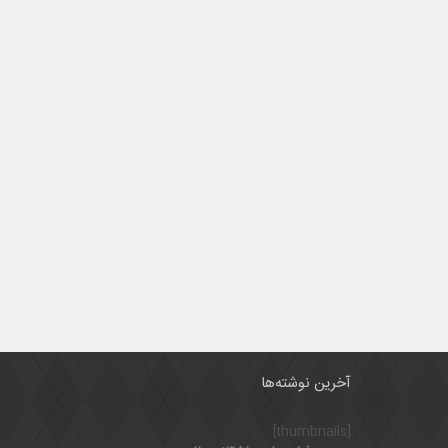
آخرین نوشته‌ها
[thumbnails]