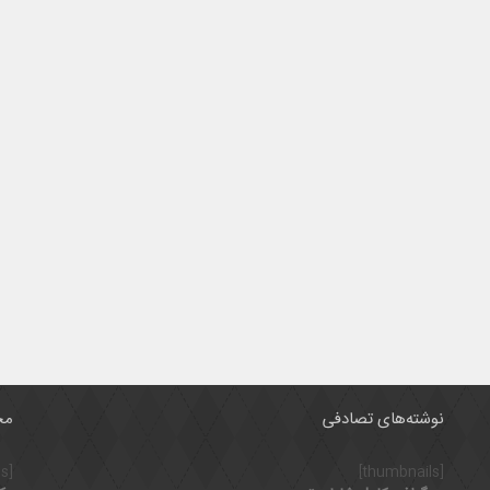
نوشته‌های تصادفی
مح
[thumbnails]
[thumbnails]