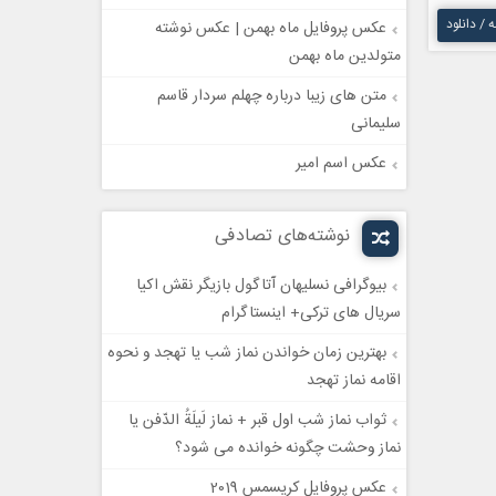
ه / دانلود
عکس پروفایل ماه بهمن | عکس نوشته
متولدین ماه بهمن
متن های زیبا درباره چهلم سردار قاسم
سلیمانی
عکس اسم امیر
نوشته‌های تصادفی
بیوگرافی نسلیهان آتاگول بازیگر نقش اکیا
سریال های ترکی+ اینستاگرام
بهترین زمان خواندن نماز شب یا تهجد و نحوه
اقامه نماز تهجد
ثواب نماز شب اول قبر + نماز لَیلَةُ الدّفن یا
نماز وحشت چگونه خوانده می شود؟
عکس پروفایل کریسمس 2019