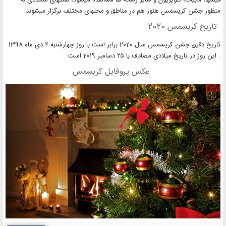
فیلمها، ادبیات، تلویزیون و سایر رسانه ها مشاهده میشود، سنتهای متعددی به
منظور جشن کریسمس هنوز هم در مناطق و محلهای مختلف برگزار میشوند.
تاریخ کریسمس 2020
تاریخ دقیق جشن کریسمس سال 2020 برابر است با روز چهارشنبه ۴ دی ماه 1398
. این روز در تاریخ میلادی مصادف با ۲۵ دسامبر 2019 است.
عکس پروفایل کریسمس