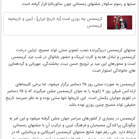
سنتها و رسوم سکولار جشنهای زمستانی چون ساتورنالیا قرار گرفته است.
کریسمس چه روزی است [به تاریخ ایران] ؛ آیین و تاریخچه
کریسمس
سنتهای کریسمس دربرگیرنده نصب تصویر سنتی تولد مسیح، تزئین درخت
کریسمس و تبادل هدیه و کارت تبریک و حضور بابانوئل در شب عید کریسمس
است و محورهای این عید بر ترویج حسن نیت، بخشندگی، مهربانی و گردهمایی
های خانوادگی استوار است.
کریسمس به صورت سنتی روز ۲۵ دسامبر برگزار میشود، اما برخی کلیساهای
ارتدکس شرقی روز ۷ ژانویه را به عنوان کریسمس جشن میگیرند که با ۲۵ دسامبر
در تقویم جولیان یکسان است. این تاریخها تنها سنتی بوده و به نظر نمیرسد تاریخ
حقیقی تولد مسیح چنین روزی بوده باشد.
کریسمس در بسیاری از کشورهای سراسر جهان جشن گرفته میشود و این امر به
چگونگی پراکندگی مسیحیان و فرهنگ غربی و ترکیب آن با جشنهای زمستانی
ارتباط دارد. علی رغم نفوذ شایع سنتهای کریسمس آمریکایی و بریتانیایی که در