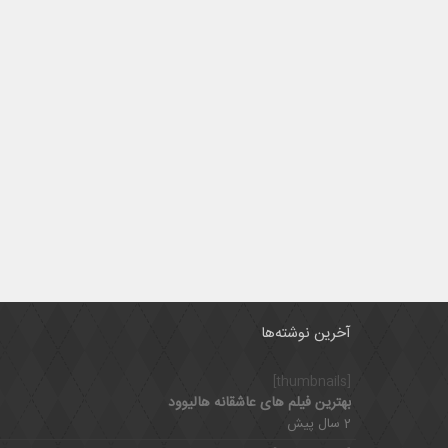
آخرین نوشته‌ها
[thumbnails]
بهترین فیلم های عاشقانه هالیوود
2 سال پیش