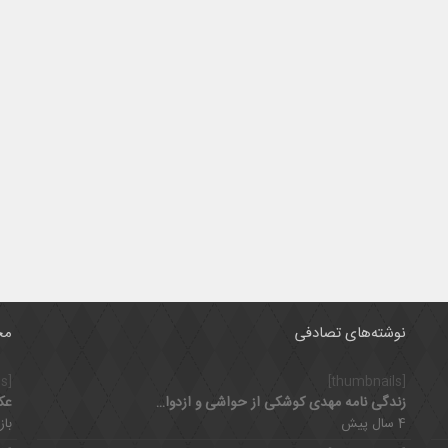
نوشته‌های تصادفی
مح
[thumbnails]
[thumbnails]
زندگی نامه مهدی کوشکی از حواشی و ازدواج سوم تا زندگی حرفه ای
عک
4 سال پیش
بازدی