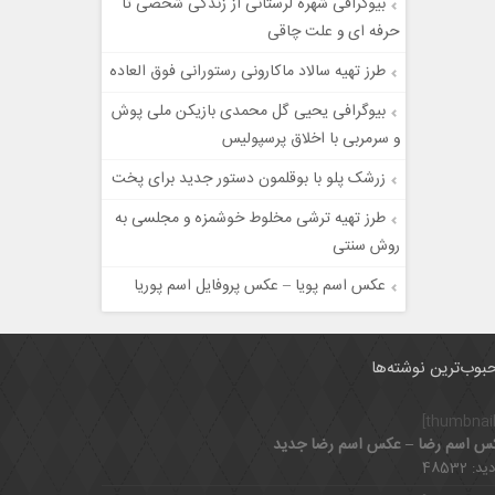
بیوگرافی شهره لرستانی از زندگی شخصی تا
حرفه ای و علت چاقی
طرز تهیه سالاد ماکارونی رستورانی فوق العاده
بیوگرافی یحیی گل محمدی بازیکن ملی پوش
و سرمربی با اخلاق پرسپولیس
زرشک پلو با بوقلمون دستور جدید برای پخت
طرز تهیه ترشی مخلوط خوشمزه و مجلسی به
روش سنتی
عکس اسم پویا – عکس پروفایل اسم پوریا
بوب‌ترین نوشته‌ها
س اسم رضا – عکس اسم رضا جدید
د: 48532