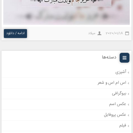
2020/01/18
میلاد
ادامه / دانلود
دسته‌ها
آشپزی
اس ام اس و شعر
بیوگرافی
عکس اسم
عکس پروفایل
فیلم