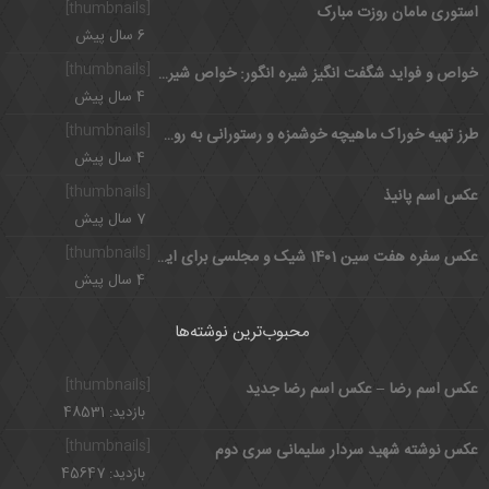
[thumbnails]
استوری مامان روزت مبارک
6 سال پیش
[thumbnails]
خواص و فواید شگفت انگیز شیره انگور: خواص شیره انگور از نظر طب سنتی
4 سال پیش
[thumbnails]
طرز تهیه خوراک ماهیچه خوشمزه و رستورانی به روش حرفه ای
4 سال پیش
[thumbnails]
عکس اسم پانیذ
7 سال پیش
[thumbnails]
عکس سفره هفت سین 1401 شیک و مجلسی برای ایده نوروزی
4 سال پیش
محبوب‌ترین نوشته‌ها
[thumbnails]
عکس اسم رضا – عکس اسم رضا جدید
بازدید: 48531
[thumbnails]
عکس نوشته شهید سردار سلیمانی سری دوم
بازدید: 45647