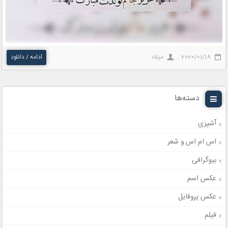
2020/01/18
میلاد
ادامه / دانلود
دسته‌ها
آشپزی
اس ام اس و شعر
بیوگرافی
عکس اسم
عکس پروفایل
فیلم