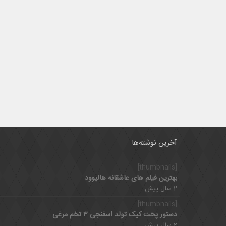
آخرین نوشته‌ها
[thumbnails]
بهترین فیلم های عاشقانه هالیوود
2 سال پیش
[thumbnails]
دستور پخت کیک تولد اسفنجی ۳ تخم مرغی
2 سال پیش