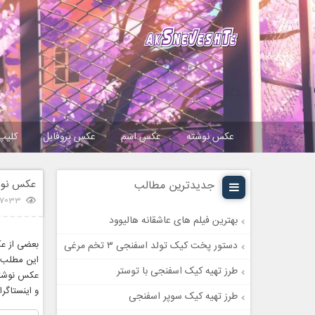
عکس نوشته
عکس اسم
عکس پروفایل
کلیپ
عکس نوش
جدیدترین مطالب
7033 بازدید
بهترین فیلم های عاشقانه هالیوود
بعضی از عک
دستور پخت کیک تولد اسفنجی ۳ تخم مرغی
این مطلب ن
طرز تهیه کیک اسفنجی با توستر
عکس نوشته 
و اینستاگرا
طرز تهیه کیک سوپر اسفنجی