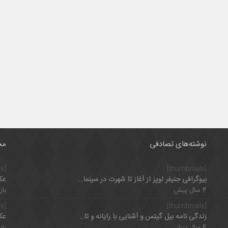
نوشته‌های تصادفی
مح
[thumbnails]
[thumbnails]
بیوگرافی جنیفر لوپز از آغاز تا شهرت در سینما و موسیقی
عک
4 سال پیش
بازدی
[thumbnails]
[thumbnails]
زندگی نامه بیل گیتس و آشنایی با رایانه و تاثیر رفاقت با پل آلن
عک
4 سال پیش
بازدی