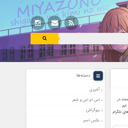
دسته‌ها
آشپزی
تند.در
اس ام اس و شعر
ایم.
بیوگرافی
ای تلگرام
عکس اسم