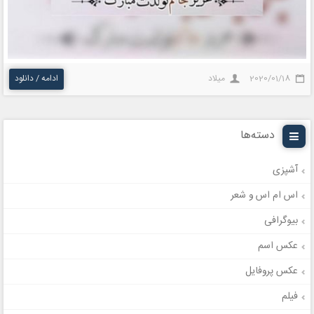
2020/01/18
میلاد
ادامه / دانلود
دسته‌ها
آشپزی
اس ام اس و شعر
بیوگرافی
عکس اسم
عکس پروفایل
فیلم