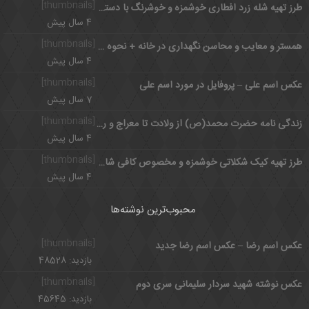
[thumbnails]
طرز تهیه شله زرد افطاری خوشمزه و خوشرنگ با دستور ساده
4 سال پیش
[thumbnails]
همستر و معایب و محاسن نگهداری در خانه + نحوه نگهداری
4 سال پیش
[thumbnails]
عکس اسم علی – پروفایل در مورد اسم علی
7 سال پیش
[thumbnails]
زندگی نامه حضرت محمد(ص) از ولادت تا معراج و رحلت
4 سال پیش
[thumbnails]
طرز تهیه کیک شکلاتی خوشمزه و مخصوص کافی شاپی در خانه
4 سال پیش
محبوب‌ترین نوشته‌ها
[thumbnails]
عکس اسم رضا – عکس اسم رضا جدید
بازدید: 48528
[thumbnails]
عکس نوشته شهید سردار سلیمانی سری دوم
بازدید: 45645