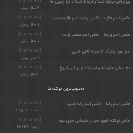
[thumbnails]
بیوگرافی نیکولا تسلا و ارتباط تسلا با فرا زمینی ها
4 سال پیش
[thumbnails]
عکس اسم فائزه – عکس نوشته اسم فائزه جدید
7 سال پیش
[thumbnails]
عکس اسم پارسا – عکس اسم محمد پارسا
7 سال پیش
[thumbnails]
طرز تهیه پنکیک 3 سوته کافی شاپی
2 سال پیش
[thumbnails]
50 سخن حکیمانه و آموزنده از بزرگان تاریخ
4 سال پیش
محبوب‌ترین نوشته‌ها
[thumbnails]
عکس اسم رضا – عکس اسم رضا جدید
بازدید: 48534
[thumbnails]
عکس نوشته شهید سردار سلیمانی سری دوم
بازدید: 45648