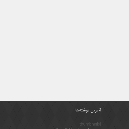
آخرین نوشته‌ها
[thumbnails]