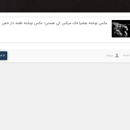
عکس نوشته بعضیا فک میکنن کی هستن؛ عکس نوشته طعنه دار خفن
2020
میلاد
ادام