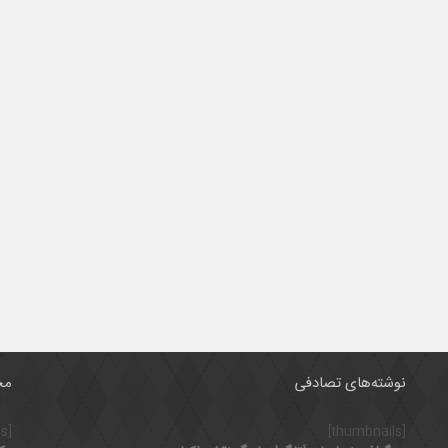
نوشته‌های تصادفی
مح
[thumbnails]
[thumbnails]