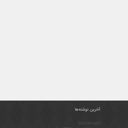
آخرین نوشته‌ها
[thumbnails]