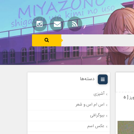
دسته‌ها
آشپزی
روز پرستار و بهورز در روز ۱۱ دی ولادت حضرت زینب سلام الله علیها و روز پرستار و بهورز [ ٥
اس ام اس و شعر
بیوگرافی
عکس اسم