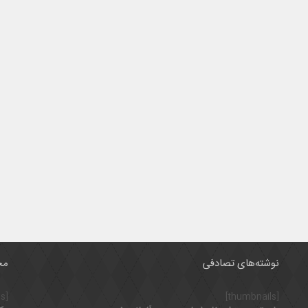
نوشته‌های تصادفی
مح
[thumbnails]
[thumbnails]