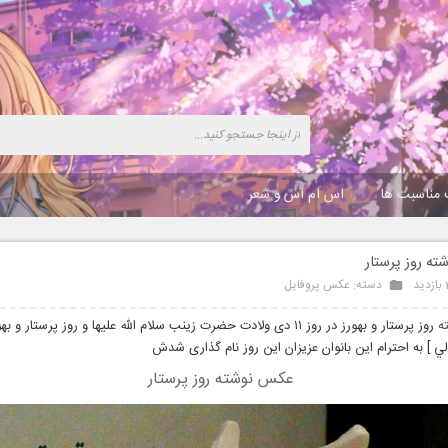
 مناسبت ها
اس ام اس و شعر
ه روز پرستار
د
دسته:
عکس پروفایل
ه
ي ] به احترام این بانوان عزیزان این روز نام گذاری شدش
عکس نوشته روز پرستار