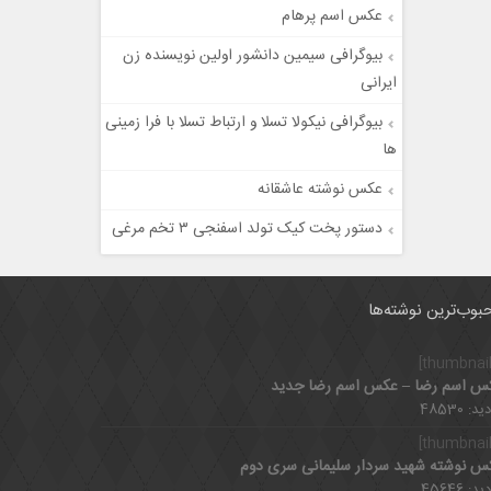
عکس اسم پرهام
بیوگرافی سیمین دانشور اولین نویسنده زن
ایرانی
بیوگرافی نیکولا تسلا و ارتباط تسلا با فرا زمینی
ها
عکس نوشته عاشقانه
دستور پخت کیک تولد اسفنجی ۳ تخم مرغی
بوب‌ترین نوشته‌ها
س اسم رضا – عکس اسم رضا جدید
د: 48530
س نوشته شهید سردار سلیمانی سری دوم
د: 45646