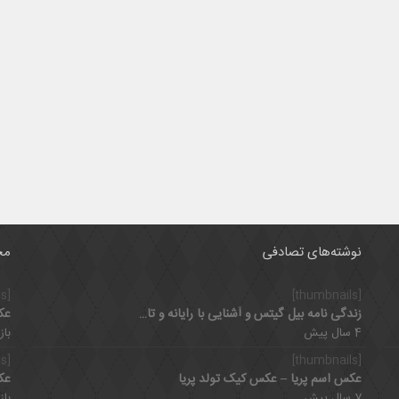
نوشته‌های تصادفی
مح
[thumbnails]
[thumbnails]
زندگی نامه بیل گیتس و آشنایی با رایانه و تاثیر رفاقت با پل آلن
عک
4 سال پیش
بازدی
[thumbnails]
[thumbnails]
عکس اسم پریا – عکس کیک تولد پریا
عک
7 سال پیش
بازدی