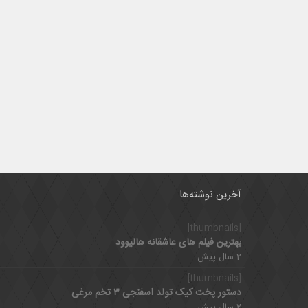
آخرین نوشته‌ها
[thumbnails]
بهترین فیلم های عاشقانه هالیوود
2 سال پیش
[thumbnails]
دستور پخت کیک تولد اسفنجی ۳ تخم مرغی
2 سال پیش