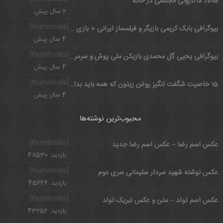
سالاد ماکارونی مجلسی در خانه
2 سال پیش
[thumbnails]
بیوگرافی بابک کریمی بازیگر و فیلمساز ایرانی + بازی با سوفیا لورن
4 سال پیش
[thumbnails]
بیوگرافی یحیی گل محمدی بازیکن ملی پوش و سرمربی با اخلاق پرسپولیس
4 سال پیش
[thumbnails]
15 خاصیت شگفت انگیز روغن زیتون که همه باید بدانند
4 سال پیش
محبوب‌ترین نوشته‌ها
[thumbnails]
عکس اسم رضا – عکس اسم رضا جدید
بازدید: 48530
[thumbnails]
عکس نوشته شهید سردار سلیمانی سری دوم
بازدید: 45646
[thumbnails]
عکس اسم تولد – متن و عکس تبریک تولد
بازدید: 43256