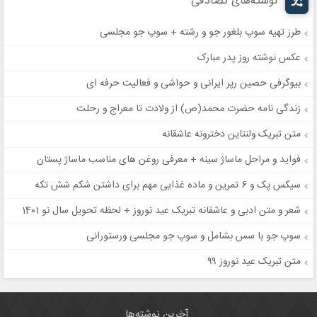
نوشته‌های تصادفی
طرز تهیه سوپ بلغور جو و رشته + سوپ جو مجلسی
عکس نوشته روز پدر مبارک
بیوگرفی حصین رپر ایرانی و حواشی و فعالیت حرفه ای
زندگی نامه حضرت محمد(ص) از ولادت تا معراج و رحلت
متن تبریک ولنتاین دخترونه عاشقانه
فواید و مراحل ماساژ سینه + معرفی روغن های مناسب ماساژ پستان
سیکس پک و 6 تمرین و ماده غذایی مهم برای داشتن شکم شش تکه
شعر و متن ادبی و عاشقانه تبریک عید نوروز + لحظه تحویل سال نو 1401
سوپ جو با سس بشامل و سوپ جو مجلسی ورستورانی
متن تبریک عید نوروز ۹۹
آخرین نوشته‌ها