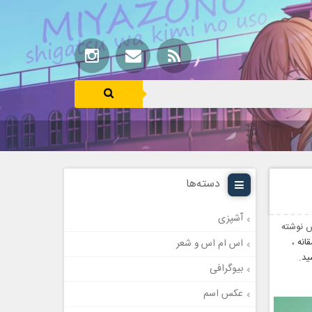
دسته‌ها
آشپزی
 نوشته
نه ،
اس ام اس و شعر
ید.
بیوگرافی
عکس اسم