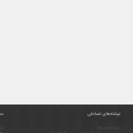
نوشته‌های تصادفی
مح
[thumbnails]
[thumbnails]