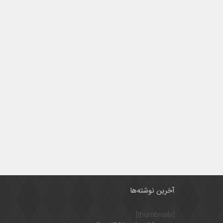
آخرین نوشته‌ها
[thumbnails]