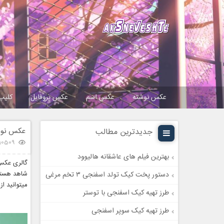
عکس نوشته
عکس اسم
عکس پروفایل
کلیپ
عکس نوشت
جدیدترین مطالب
10509 بازدید
بهترین فیلم های عاشقانه هالیوود
گالری عکس 
شاهد هستی
دستور پخت کیک تولد اسفنجی ۳ تخم مرغی
میتوانید ا
طرز تهیه کیک اسفنجی با توستر
طرز تهیه کیک سوپر اسفنجی