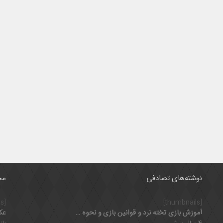
نوشته‌های تصادفی
مح
[thumbnails]
[thumbnails]
آموزش بازی تخته نرد و قوانین بازی و نحوه حرکت مهره ها
عک