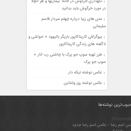
نگهداری خرگوش در خانه: بیماریها و هر آنچه
در مورد خرگوش باید بدانید
متن های زیبا درباره چهلم سردار قاسم
سلیمانی
بیوگرافی کاریناکاپور بازیگر بالیوود + حواشی و
ناگفته های زندگی کاریناکاپور
طرز تهیه سوپ جو پرک با چاشنی رب انار +
سوپ جو پرک
عکس نوشته تیکه دار
عکس نوشته روز ولنتاین
بوب‌ترین نوشته‌ها
س اسم رضا – عکس اسم رضا جدید