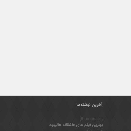
آخرین نوشته‌ها
[thumbnails]
بهترین فیلم های عاشقانه هالیوود