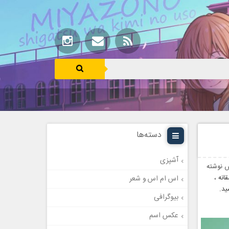
دسته‌ها
آشپزی
 نوشته
نه ،
اس ام اس و شعر
ید.
بیوگرافی
عکس اسم