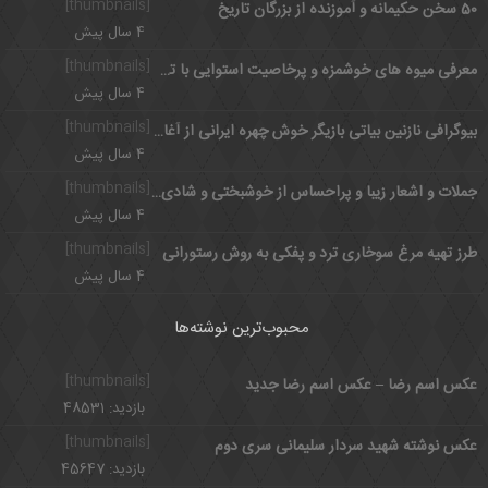
[thumbnails]
50 سخن حکیمانه و آموزنده از بزرگان تاریخ
4 سال پیش
[thumbnails]
معرفی میوه های خوشمزه و پرخاصیت استوایی با تصویر
4 سال پیش
[thumbnails]
بیوگرافی نازنین بیاتی بازیگر خوش چهره ایرانی از آغاز تا شهرت
4 سال پیش
[thumbnails]
جملات و اشعار زیبا و پراحساس از خوشبختی و شادی و عشق
4 سال پیش
[thumbnails]
طرز تهیه مرغ سوخاری ترد و پفکی به روش رستورانی
4 سال پیش
محبوب‌ترین نوشته‌ها
[thumbnails]
عکس اسم رضا – عکس اسم رضا جدید
بازدید: 48531
[thumbnails]
عکس نوشته شهید سردار سلیمانی سری دوم
بازدید: 45647