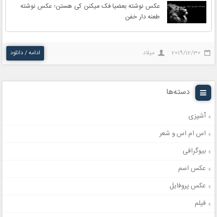
عکس نوشته بعضیا فک میکنن کی هستن؛ عکس نوشته
طعنه دار خفن
2019/12/30
میلاد
ادامه / دانلود
دسته‌ها
آشپزی
اس ام اس و شعر
بیوگرافی
عکس اسم
عکس پروفایل
فیلم