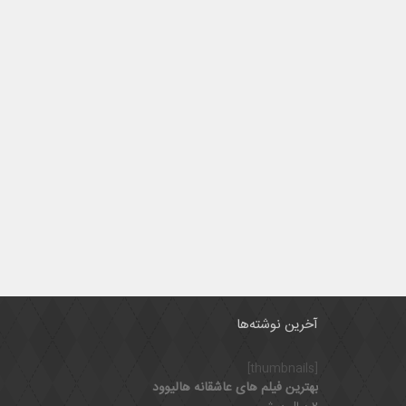
آخرین نوشته‌ها
[thumbnails]
بهترین فیلم های عاشقانه هالیوود