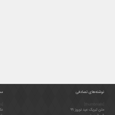
نوشته‌های تصادفی
مح
[thumbnails]
[thumbnails]
متن تبریک عید نوروز ۹۹
عک