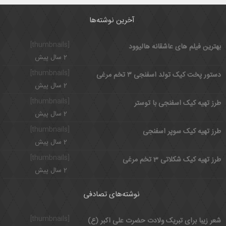
آخرین نوشته‌ها
[thumbnails]
بهترین فیلم های عاشقانه هالیوود
2 سال پیش
[thumbnails]
دستور پخت کیک تولد اسفنجی ۳ تخم مرغی
2 سال پیش
[thumbnails]
طرز تهیه کیک اسفنجی با توستر
2 سال پیش
[thumbnails]
طرز تهیه کیک سوپر اسفنجی
2 سال پیش
[thumbnails]
طرز تهیه کیک شکلاتی 3 تخم مرغی
2 سال پیش
نوشته‌های تصادفی
[thumbnails]
شعر زیبا برای تبریک ولادت حضرت علی‌ اکبر (ع)