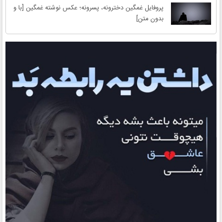
پروفایل غمگین دخترونه، پسرونه؛ عکس نوشته غمگین [با و
بدون متن]