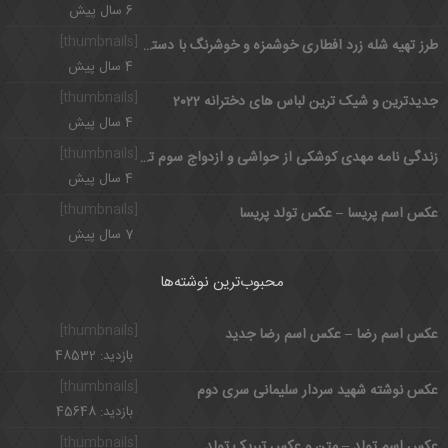
6 سال پیش
[thumbnails]
طرز تهیه شله زرد افطاری خوشمزه و خوشرنگ با دستور ساده
4 سال پیش
[thumbnails]
جدیدترین و شیک ترین لباس های دخترانه 2022
4 سال پیش
[thumbnails]
زندگی نامه مهدی کوشکی از حواشی و ازدواج سوم تا زندگی حرفه ای
4 سال پیش
[thumbnails]
عکس اسم پریسا – عکس تولد پریسا
7 سال پیش
محبوب‌ترین نوشته‌ها
[thumbnails]
عکس اسم رضا – عکس اسم رضا جدید
بازدید: 48532
[thumbnails]
عکس نوشته شهید سردار سلیمانی سری دوم
بازدید: 45648
[thumbnails]
عکس اسم تولد – متن و عکس تبریک تولد