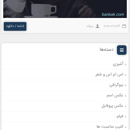
2020/01/16
میلاد
ادامه / دانلود
دسته‌ها
آشپزی
اس ام اس و شعر
بیوگرافی
عکس اسم
عکس پروفایل
فیلم
کلیپ مناسبت ها