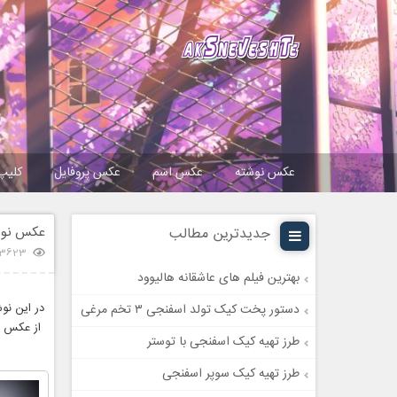
عکس نوشته
عکس اسم
عکس پروفایل
کلیپ
عکس نوش
جدیدترین مطالب
13623 بازد
بهترین فیلم های عاشقانه هالیوود
در این نو
دستور پخت کیک تولد اسفنجی ۳ تخم مرغی
از عکس ن
طرز تهیه کیک اسفنجی با توستر
طرز تهیه کیک سوپر اسفنجی