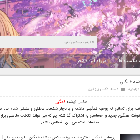
 مناسبت ها
اس ام اس و شعر
ته غمگین
ید
دسته:
عکس پروفایل
عکس نوشته
غمگین
شته برای کسانی که روحیه غمگینی داشته و یا دچار شکست عاطفی و عشقی شده اند، م
وشته غمگین جدید و احساسی به اشتراک گذاشته ایم که می تواند انتخاب مناسبی برای 
صفحات اجتماعی این اشخاص باشد.
پروفایل غمگین دخترونه، پسرونه؛ عکس نوشته غمگین [با و بدون متن]