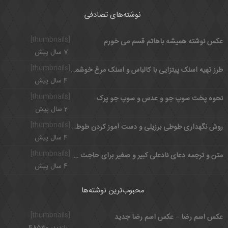
نوشته‌های تصادفی
[thumbnails]
عکس نوشته همیشه باهاتم قسم می خورم
7 سال پیش
[thumbnails]
طرز تهیه اسنک پیتزایی با کالباس و اسنک مرغ خوشمزه و فست فودی
4 سال پیش
[thumbnails]
نحوه پخت سوپ جو و عدس و سوپ جو پرک
2 سال پیش
[thumbnails]
روش نگهداری طوطی برزیلی و دست آموز کردن طوطی کوتوله
4 سال پیش
[thumbnails]
متن و ترجمه دعای نادعلی کبیر و صغیر برای حاجت + فضائل ختم نادعلی
4 سال پیش
محبوب‌ترین نوشته‌ها
[thumbnails]
عکس اسم رضا – عکس اسم رضا جدید