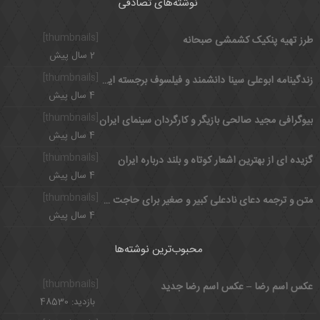
نوشته‌های تصادفی
[thumbnails]
طرز تهیه پنکیک کشمشی صبحانه
2 سال پیش
[thumbnails]
زندگینامه ابوعلی سینا دانشمند و فیلسوف برجسته ایرانی
4 سال پیش
[thumbnails]
بیوگرافی مجید صالحی بازیگر و کارگردان سینمای ایران
4 سال پیش
[thumbnails]
گزیده ای از بهترین اشعار کوتاه و بلند درباره ایران
4 سال پیش
[thumbnails]
متن و ترجمه دعای نادعلی کبیر و صغیر برای حاجت + فضائل ختم نادعلی
4 سال پیش
محبوب‌ترین نوشته‌ها
[thumbnails]
عکس اسم رضا – عکس اسم رضا جدید
بازدید: 48530