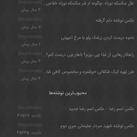
[thumbnails]
علل سكسكه نوزاد: چگونه از شر سکسکه نوزاد خلاص شویم؟
4 سال پیش
[thumbnails]
عکس نوشته دلم گرفته
7 سال پیش
[thumbnails]
نحوه درست کردن زرشک پلو با مرغ اعیونی
2 سال پیش
[thumbnails]
راهکار رهایی از غذا چی بپزم؟ ناهار چی درست کنم؟ با برنامه هفتگی
4 سال پیش
[thumbnails]
طرز تهیه کیک شکلاتی خوشمزه و مخصوص کافی شاپی در خانه
4 سال پیش
محبوب‌ترین نوشته‌ها
[thumbnails]
عکس اسم رضا – عکس اسم رضا جدید
بازدید: 48527
[thumbnails]
عکس نوشته شهید سردار سلیمانی سری دوم
بازدید: 45645