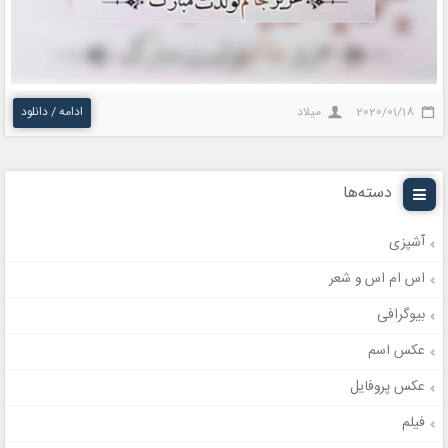
2020/01/18
میلاد
ادامه / دانلود
دسته‌ها
آشپزی
اس ام اس و شعر
بیوگرافی
عکس اسم
عکس پروفایل
فیلم