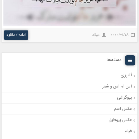
2020/01/18
میلاد
ادامه / دانلود
دسته‌ها
آشپزی
اس ام اس و شعر
بیوگرافی
عکس اسم
عکس پروفایل
فیلم