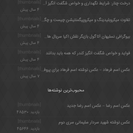
[thumbnails]
درخت چنار: شرایط نگهداری و خواص شگفت انگیز آن برای بدن
4 سال پیش
[thumbnails]
تفاوت میکروبلیدینگ و میکروپیگمنتیشن چیست و چگونه انجام می شود؟
4 سال پیش
[thumbnails]
بیوگرافی نسلیهان آتاگول بازیگر نقش اکیا سریال های ترکی+ اینستاگرام
4 سال پیش
[thumbnails]
فواید و خواص شگفت انگیز کندر که همه باید بدانند
4 سال پیش
[thumbnails]
عکس اسم فرهاد – عکس نوشته اسم فرهاد برای پروفایل
7 سال پیش
محبوب‌ترین نوشته‌ها
[thumbnails]
عکس اسم رضا – عکس اسم رضا جدید
بازدید: 48530
[thumbnails]
عکس نوشته شهید سردار سلیمانی سری دوم
بازدید: 45646