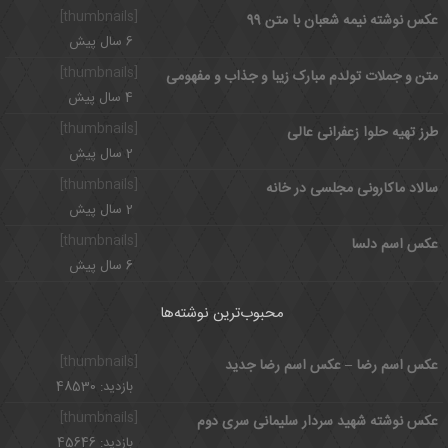
[thumbnails]
عکس نوشته نیمه شعبان با متن 99
6 سال پیش
[thumbnails]
متن و جملات تولدم مبارک زیبا و جذاب و مفهومی
4 سال پیش
[thumbnails]
طرز تهیه حلوا زعفرانی عالی
2 سال پیش
[thumbnails]
سالاد ماکارونی مجلسی در خانه
2 سال پیش
[thumbnails]
عکس اسم دلسا
6 سال پیش
محبوب‌ترین نوشته‌ها
[thumbnails]
عکس اسم رضا – عکس اسم رضا جدید
بازدید: 48530
[thumbnails]
عکس نوشته شهید سردار سلیمانی سری دوم
بازدید: 45646