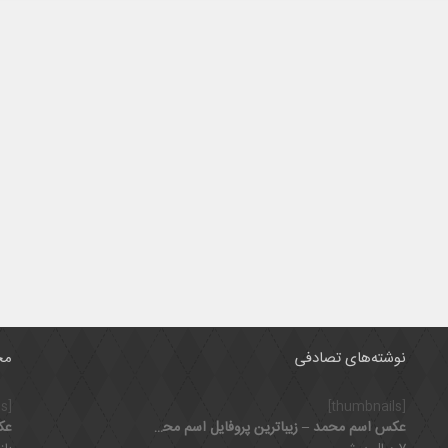
نوشته‌های تصادفی
مح
[thumbnails]
[thumbnails]
عکس اسم محمد – زیباترین پروفایل اسم محمد
عک