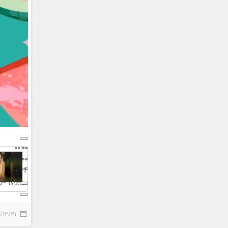
00:00
00:00
00:24
برای افز
/12/21