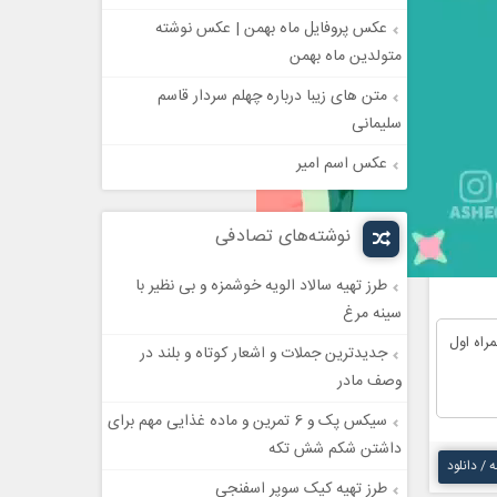
عکس پروفایل ماه بهمن | عکس نوشته
متولدین ماه بهمن
متن های زیبا درباره چهلم سردار قاسم
سلیمانی
عکس اسم امیر
نوشته‌های تصادفی
طرز تهیه سالاد الویه خوشمزه و بی نظیر با
سینه مرغ
راه اول
جدیدترین جملات و اشعار کوتاه و بلند در
وصف مادر
سیکس پک و 6 تمرین و ماده غذایی مهم برای
داشتن شکم شش تکه
ه / دانلود
طرز تهیه کیک سوپر اسفنجی