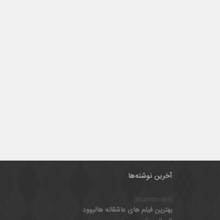
آخرین نوشته‌ها
[thumbnails]
بهترین فیلم های عاشقانه هالیوود