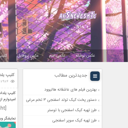
عکس نوشته
عکس اسم
عکس پروفایل
کلیپ
کلیپ‌ یل
جدیدترین مطالب
2926 بازدید
بهترین فیلم های عاشقانه هالیوود
کلیپ‌ یلدا
امیدوارم ا
دستور پخت کیک تولد اسفنجی ۳ تخم مرغی
[highlight]کلیپ‌ یلدات مبارک همراه با آهنگ تو شب یلدای منی[/highlight]
طرز تهیه کیک اسفنجی با توستر
نمایشگر وی
طرز تهیه کیک سوپر اسفنجی