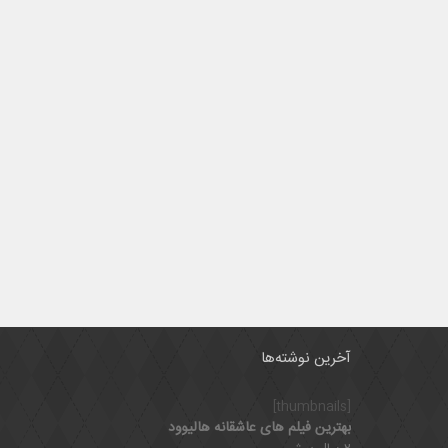
آخرین نوشته‌ها
[thumbnails]
بهترین فیلم های عاشقانه هالیوود