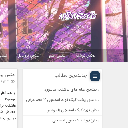
عکس نوشته
عکس اسم
عکس پروفایل
کلیپ
عکس پروف
جدیدترین مطالب
6134 بازدید
بهترین فیلم های عاشقانه هالیوود
از همراها
موضوع :
عک
دستور پخت کیک تولد اسفنجی ۳ تخم مرغی
عاشقانه بر
طرز تهیه کیک اسفنجی با توستر
خطاطی شده
در این بخش
طرز تهیه کیک سوپر اسفنجی