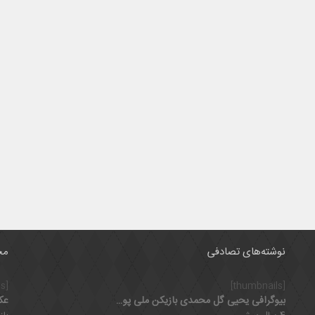
نوشته‌های تصادفی
مح
[thumbnails]
[thumbnails]
بیوگرافی یحیی گل محمدی بازیکن ملی پوش و سرمربی با اخلاق پرسپولیس
عک