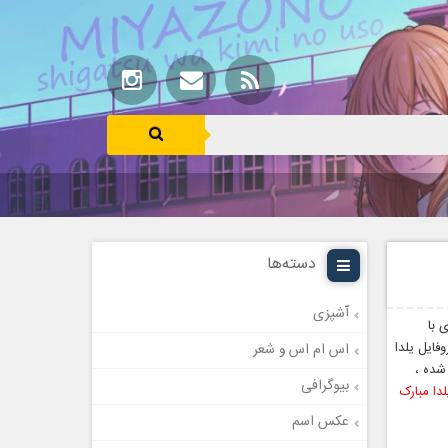
دسته‌ها
آشپزی
 با
ایل یلدا
اس ام اس و شعر
شده ،
بیوگرافی
دا مبارک
عکس اسم