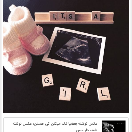
عکس نوشته بعضیا فک میکنن کی هستن؛ عکس نوشته
طعنه دار خفن