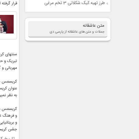
طرز تهیه کیک شکلاتی 3 تخم مرغی
قرار گرفته
متن عاشقانه
جملات و متن های عاشقانه از پارسی دی
سنتهای کر
تبریک و ح
مهربانی و 
به نظر نمی
کریسمس در
و فرهنگ غر
و بریتانیای
جشن کریسم