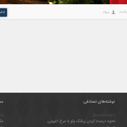
2019
میلاد
ادام
نوشته‌های تصادفی
مح
[thumbnails]
[thumbnails]
نحوه درست کردن زرشک پلو با مرغ اعیونی
عک