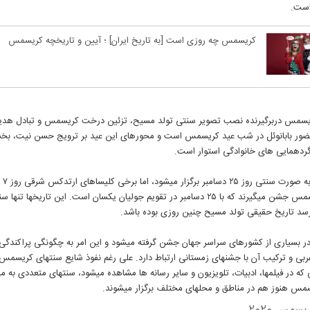
 است.
کریسمس چه روزی است [به تاریخ ایران] ؛ آیین و تاریخچه کریسمس
یسمس دربرگیرنده نصب تصویر سنتی تولد مسیح، تزئین درخت کریسمس و تبادل هدیه
ضور بابانوئل در شب عید کریسمس است و محورهای این عید بر ترویج حسن نیت، بخ
گردهمایی های خانوادگی استوار است.
کریسمس 
عنوان کریسمس جشن میگیرند که با ۲۵ دسامبر در تقویم جولیان یکسان است. این تاریخها تن
رسد تاریخ حقیقی تولد مسیح چنین روزی بوده باشد.
 بسیاری از کشورهای سراسر جهان جشن گرفته میشود و این امر به چگونگی پراکندگی
بی و ترکیب آن با جشنهای زمستانی ارتباط دارد. علی رغم نفوذ شایع سنتهای کریسمس 
ی که در فیلمها، ادبیات، تلویزیون و سایر رسانه ها مشاهده میشود، سنتهای متعددی به م
س هنوز هم در مناطق و محلهای مختلف برگزار میشوند.