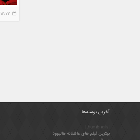
/12/22
آخرین نوشته‌ها
[thumbnails]
بهترین فیلم های عاشقانه هالیوود