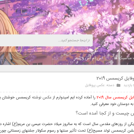
 مناسبت ها
اس ام اس و شعر
ایل کریسمس 2019
د
دسته:
عکس پروفایل
ل کریسمس سال 2019
را آماده کرده ایم امیدوارم از
عکس نوشته
کریسمس خوشتان بیا
به دوستان خود معرفی کنید.
 چیست و از کجا آمده است؟
 از روزهای مقدس سال است که به سالروز میلاد حضرت عیسی بن مریم(ع) اشاره دارد
شن کریسمس تولد مسیح(ع) تحت تأثیر سنتها و رسوم سکولار جشنهای زمستانی چون سا