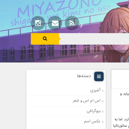
دسته‌ها
آشپزی
ید و
اس ام اس و شعر
بیوگرافی
، اما به
عکس اسم
تورنالیا