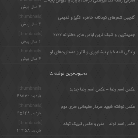
معرفی رشته دندانپزشکی درآمد، بازارکار، دروس پایه و اختصاصی
4 سال پیش
[thumbnails]
گلچین شعرهای کودکانه خاطره انگیز و قدیمی
4 سال پیش
[thumbnails]
جدیدترین و شیک ترین لباس های دخترانه 2022
4 سال پیش
[thumbnails]
زندگی نامه خیام نیشابوری و آثار و دستاوردهای او
4 سال پیش
محبوب‌ترین نوشته‌ها
[thumbnails]
عکس اسم رضا – عکس اسم رضا جدید
بازدید: 48532
[thumbnails]
عکس نوشته شهید سردار سلیمانی سری دوم
بازدید: 45648
[thumbnails]
عکس اسم تولد – متن و عکس تبریک تولد
بازدید: 43258