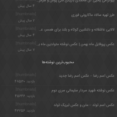
بیوگرافی یحیی گل محمدی بازیکن ملی پوش و سرمربی با اخلاق پرسپولیس
4 سال پیش
[thumbnails]
طرز تهیه سالاد ماکارونی فوری
2 سال پیش
[thumbnails]
لالایی عاشقانه و دلنشین کوتاه و بلند برای همسر، عشق و کودک
4 سال پیش
[thumbnails]
عکس پروفایل ماه بهمن | عکس نوشته متولدین ماه بهمن
7 سال پیش
محبوب‌ترین نوشته‌ها
[thumbnails]
عکس اسم رضا – عکس اسم رضا جدید
بازدید: 48530
[thumbnails]
عکس نوشته شهید سردار سلیمانی سری دوم
بازدید: 45646
[thumbnails]
عکس اسم تولد – متن و عکس تبریک تولد
بازدید: 43256