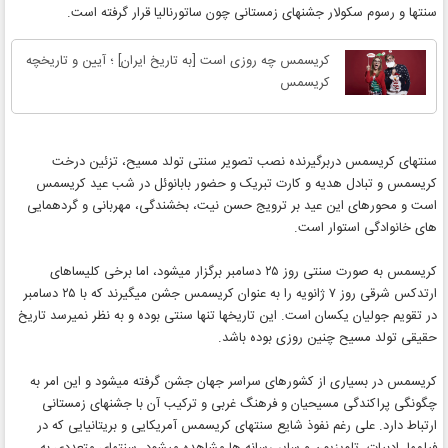
سنتها و رسوم سکولار جشنهای زمستانی چون ساتورنالیا قرار گرفته است.
کریسمس چه روزی است [به تاریخ ایران] ؛ آیین و تاریخچه
کریسمس
سنتهای کریسمس دربرگیرنده نصب تصویر سنتی تولد مسیح، تزئین درخت
کریسمس و تبادل هدیه و کارت تبریک و حضور بابانوئل در شب عید کریسمس
است و محورهای این عید بر ترویج حسن نیت، بخشندگی، مهربانی و گردهمایی
های خانوادگی استوار است.
کریسمس به صورت سنتی روز ۲۵ دسامبر برگزار میشود، اما برخی کلیساهای
ارتدکس شرقی روز ۷ ژانویه را به عنوان کریسمس جشن میگیرند که با ۲۵ دسامبر
در تقویم جولیان یکسان است. این تاریخها تنها سنتی بوده و به نظر نمیرسد تاریخ
حقیقی تولد مسیح چنین روزی بوده باشد.
کریسمس در بسیاری از کشورهای سراسر جهان جشن گرفته میشود و این امر به
چگونگی پراکندگی مسیحیان و فرهنگ غربی و ترکیب آن با جشنهای زمستانی
ارتباط دارد. علی رغم نفوذ شایع سنتهای کریسمس آمریکایی و بریتانیایی که در