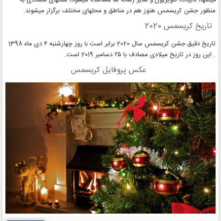
فیلمها، ادبیات، تلویزیون و سایر رسانه ها مشاهده میشود، سنتهای متعددی به
منظور جشن کریسمس هنوز هم در مناطق و محلهای مختلف برگزار میشوند.
تاریخ کریسمس 2020
تاریخ دقیق جشن کریسمس سال 2020 برابر است با روز چهارشنبه ۴ دی ماه 1398
. این روز در تاریخ میلادی مصادف با ۲۵ دسامبر 2019 است.
عکس پروفایل کریسمس