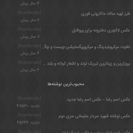
4 سال پیش
[thumbnails]
طرز تهیه سالاد ماکارونی فوری
2 سال پیش
[thumbnails]
عکس لاکچری دخترونه برای پروفایل
7 سال پیش
[thumbnails]
تفاوت میکروبلیدینگ و میکروپیگمنتیشن چیست و چگونه انجام می شود؟
4 سال پیش
[thumbnails]
بروزترین و زیباترین تبریک تولد و اشعار کوتاه و بلند عاشقانه و ادبی
4 سال پیش
محبوب‌ترین نوشته‌ها
[thumbnails]
عکس اسم رضا – عکس اسم رضا جدید
بازدید: 48530
[thumbnails]
عکس نوشته شهید سردار سلیمانی سری دوم
بازدید: 45646
[thumbnails]