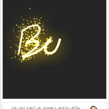
بیوگرافی بیتا فرهی و همسرش علی آزموده؛ دختر، علت