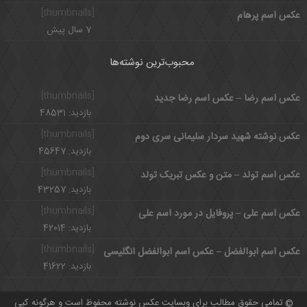
[thumbnails]
عکس اسم پرهام
7 سال پیش
محبوب‌ترین نوشته‌ها
[thumbnails]
عکس اسم رضا – عکس اسم رضا جدید
بازدید: 48531
[thumbnails]
عکس نوشته شهید سردار سلیمانی سری دوم
بازدید: 45647
[thumbnails]
عکس اسم تولد – متن و عکس تبریک تولد
بازدید: 43257
[thumbnails]
عکس اسم علی – پروفایل در مورد اسم علی
بازدید: 42014
[thumbnails]
عکس اسم ابوالفضل – عکس اسم ابوالفضل انگلیسی
بازدید: 41622
تمامی حقوق مطالب برای وبسایت عکس نوشته محفوظ است و هرگونه کپی
©