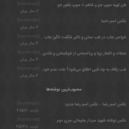
[thumbnails]
طرز تهیه سوپ جو و شلغم + سوپ بلغور جو
2 سال پیش
[thumbnails]
عکس اسم دلسا
6 سال پیش
[thumbnails]
خواص عناب در طب سنتی و تاثیر شگفت انگیز عناب تازه و خشک
4 سال پیش
[thumbnails]
جملات و اشعار زیبا و پراحساس از خوشبختی و شادی و عشق
4 سال پیش
[thumbnails]
شب زفاف به چه شبی اطلاق می‌شود؟ علت عدم خونریزی در شب زفاف
4 سال پیش
محبوب‌ترین نوشته‌ها
[thumbnails]
عکس اسم رضا – عکس اسم رضا جدید
بازدید: 48531
[thumbnails]
عکس نوشته شهید سردار سلیمانی سری دوم
بازدید: 45647