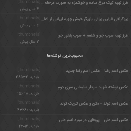
[thumbnails]
طرز تهیه کیک مرغ ساده و خوشمزه به صورت مرحله به مرحله
4 سال پیش
[thumbnails]
بیوگرافی نازنین بیاتی بازیگر خوش چهره ایرانی از آغاز تا شهرت
4 سال پیش
[thumbnails]
طرز تهیه سوپ جو و شلغم + سوپ بلغور جو
2 سال پیش
محبوب‌ترین نوشته‌ها
[thumbnails]
عکس اسم رضا – عکس اسم رضا جدید
بازدید: 48534
[thumbnails]
عکس نوشته شهید سردار سلیمانی سری دوم
بازدید: 45648
[thumbnails]
عکس اسم تولد – متن و عکس تبریک تولد
بازدید: 43260
[thumbnails]
عکس اسم علی – پروفایل در مورد اسم علی
بازدید: 42016