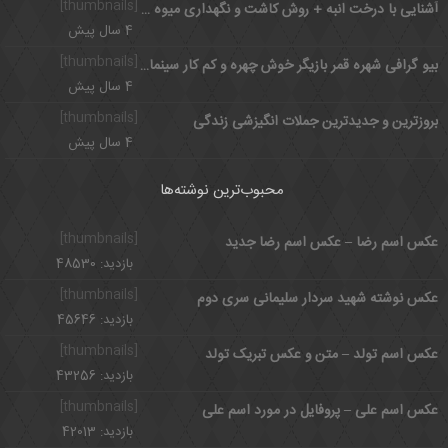
[thumbnails]
آشنایی با درخت انبه + روش کاشت و نگهداری میوه انبه
4 سال پیش
[thumbnails]
بیو گرافی شهره قمر بازیگر خوش چهره و کم کار سینمای ایران
4 سال پیش
[thumbnails]
بروزترین و جدیدترین جملات انگیزشی زندگی
4 سال پیش
محبوب‌ترین نوشته‌ها
[thumbnails]
عکس اسم رضا – عکس اسم رضا جدید
بازدید: 48530
[thumbnails]
عکس نوشته شهید سردار سلیمانی سری دوم
بازدید: 45646
[thumbnails]
عکس اسم تولد – متن و عکس تبریک تولد
بازدید: 43256
[thumbnails]
عکس اسم علی – پروفایل در مورد اسم علی
بازدید: 42013