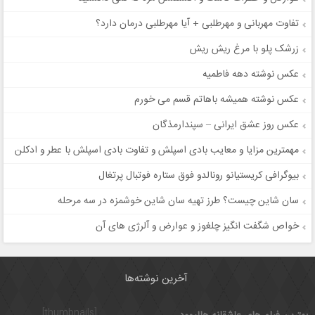
تفاوت مهربانی و مهرطلبی + آیا مهرطلبی درمان دارد؟
زرشک پلو با مرغ ریش ریش
عکس نوشته دهه فاطمیه
عکس نوشته همیشه باهاتم قسم می خورم
عکس روز عشق ایرانی – سپندارمذگان
مهمترین مزایا و معایب بادی اسپلش و تفاوت بادی اسپلش با عطر و ادکلن
بیوگرافی کریستیانو رونالدو فوق ستاره فوتبال پرتغال
سان شاین چیست؟ طرز تهیه سان شاین خوشمزه در سه مرحله
خواص شگفت انگیز چلغوز و عوارض و آلرژی های آن
آخرین نوشته‌ها
[thumbnails]