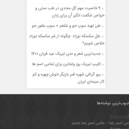
9 خاصیت مهم گل محدی در طب سنتی و
خواص شگفت انگیز آن برای زنان
طرز تهیه سوپ جو و شلغم + سوپ بلغور جو
علل سكسكه نوزاد: چگونه از شر سکسکه نوزاد
خلاص شویم؟
جدیدترین شعر و متن تبریک عید قربان 1401
کلیپ تبریک روز ولنتاین برای تمامی اسم ها
بیو گرافی شهره قمر بازیگر خوش چهره و کم
کار سینمای ایران
بوب‌ترین نوشته‌ها
س اسم رضا – عکس اسم رضا جدید