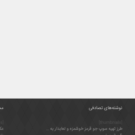
نوشته‌های تصادفی
مح
[thumbnails]
[thumbnails]
طرز تهیه سوپ جو قرمز خوشمزه و لعابدار به روش رستورانی
عک