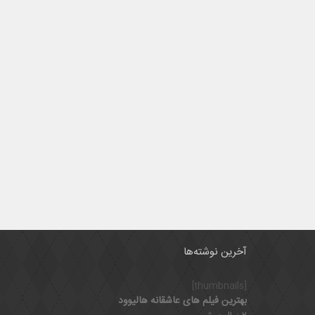
آخرین نوشته‌ها
[thumbnails]
بهترین فیلم های عاشقانه هالیوود