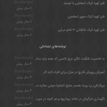
[thumbnails]
طرز تهیه کیک اسفنجی با توستر
2 سال پیش
[thumbnails]
طرز تهیه کیک سوپر اسفنجی
2 سال پیش
[thumbnails]
طرز تهیه کیک شکلاتی 3 تخم مرغی
2 سال پیش
نوشته‌های تصادفی
[thumbnails]
10 خاصیت شگفت انگیز عرق کاسنی که همه باید بدانند
4 سال پیش
[thumbnails]
آموزش پرورش قارچ در منزل برای افراد تازه کار
4 سال پیش
[thumbnails]
بیوگرافی برد پیت همسر سابق آنجلینا جولی ستاره سینمای امریکا
4 سال پیش
[thumbnails]
نگهداری خرگوش در خانه: بیماریها و هر آنچه در مورد خرگوش باید بدانید
4 سال پیش