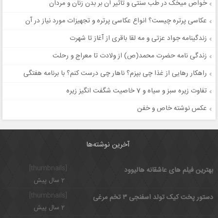
خواص میخک در طب سنتی و تاثیر آن بر بدن زنان و مردان
عکاسی پرتره چیست؟ انواع عکاسی پرتره و تجهیزات مورد نیاز در آن
زندگینامه جواد عزتی و مه لقا باقری از آغاز تا شهرت
زندگی نامه حضرت محمد(ص) از ولادت تا معراج و رحلت
راهکار رهایی از غذا چی بپزم؟ ناهار چی درست کنم؟ با برنامه هفتگی
تفاوت زیره سبز و سیاه و 7 خاصیت شگفت انگیز زیره
عکس نوشته خاص و خفن
آخرین نوشته‌ها
[thumbnails]
بهترین فیلم های عاشقانه هالیوود
2 سال پیش
[thumbnails]
دستور پخت کیک تولد اسفنجی ۳ تخم مرغی
2 سال پیش