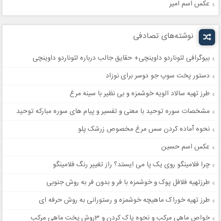
عکس اسم امیر
نوشته‌های تصادفی
بیوگرافی لئوناردو داوینچی+ حقایق جالب درباره لئوناردو داوینچی
دستور پخت سوپ جو دوسر برای نوزاد
طرز تهیه سالاد الویه خوشمزه و بی نظیر با سینه مرغ
مشخصات سوره توحید با معنی و تفسیر و پیام های سوره مبارکه توحید
نحوه آماده کردن سس مرغ مخصوص زرشک پلو
عکس اسم حسین
چرا فلامینگو روی یک پا می ایستد؟ راز تغییر رنگ فلامینگو
طرزتهیه فلافل پوک و خوشمزه با فر و بدون فر به روش جنوبی
طرز تهیه خوراک ماهیچه خوشمزه و رستورانی به روش حرفه ای
خواص ماهی مرکب و نحوه پاک کردن و 3روش پخت ماهی مرکب