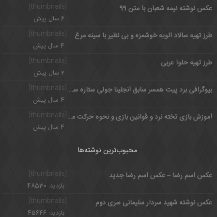
[thumbnails]
عکس نوشته نیمه شعبان با متن 99
6 سال پیش
[thumbnails]
طرز تهیه سالاد الویه خوشمزه و بی نظیر با سینه مرغ
4 سال پیش
[thumbnails]
طرز تهیه حلوا عربی
2 سال پیش
[thumbnails]
بیوگرافی برد پیت همسر سابق آنجلینا جولی ستاره سینمای امریکا
4 سال پیش
[thumbnails]
آموزش بازی تخته نرد و قوانین بازی و نحوه حرکت مهره ها
4 سال پیش
محبوب‌ترین نوشته‌ها
[thumbnails]
عکس اسم رضا – عکس اسم رضا جدید
بازدید: 48530
[thumbnails]
عکس نوشته شهید سردار سلیمانی سری دوم
بازدید: 45646